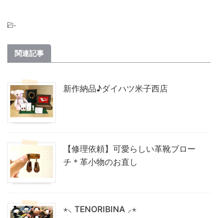
-
関連記事
新作納品♪ダイハツ米子西店
【修理依頼】可愛らしい革靴ブロー
チ＊革小物のお直し
⋆⸜ TENORIBINA ⸝⋆