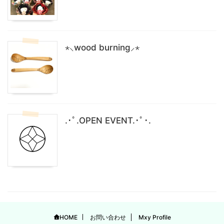
⋆⸜wood burning⸝⋆
.･ﾟ.OPEN EVENT.･ﾟ･.
HOME
お問い合わせ
Mxy Profile